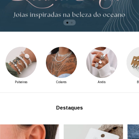
Pulseiras
Colares
Anéis
B
Destaques