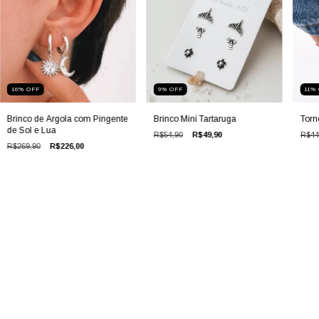
16
%
OFF
9
%
OFF
11
%
Brinco de Argola com Pingente
Brinco Mini Tartaruga
Torn
de Sol e Lua
R$54,90
R$49,90
R$44
R$269,90
R$226,00