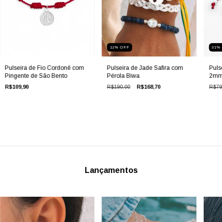
11
%
OFF
31
Pulseira de Fio Cordonê com
Pulseira de Jade Safira com
Puls
Pingente de São Bento
Pérola Biwa
2m
R$109,90
R$190,00
R$168,70
R$79
Lançamentos