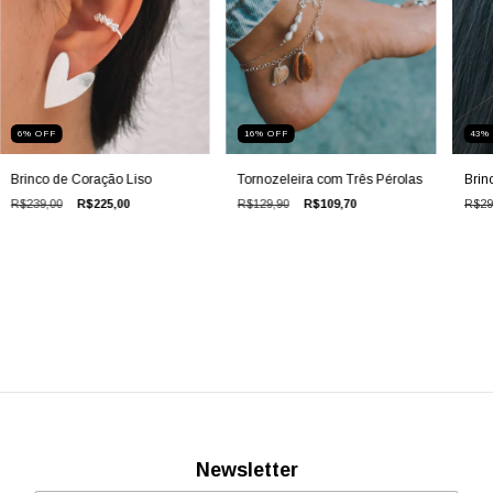
6
%
OFF
16
%
OFF
43
Brinco de Coração Liso
Tornozeleira com Três Pérolas
Brin
R$239,00
R$225,00
R$129,90
R$109,70
R$29
Newsletter